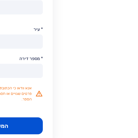
* עיר
* מספר דירה
אנא וודאו כי הכתובת
פרטים שגויים או חסר
הספר.
המש